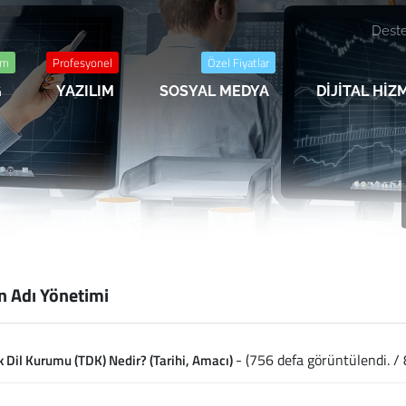
Deste
im
Profesyonel
Özel Fiyatlar
G
YAZILIM
SOSYAL MEDYA
DİJİTAL Hİ
n Adı Yönetimi
- (756 defa görüntülendi. / 8
k Dil Kurumu (TDK) Nedir? (Tarihi, Amacı)