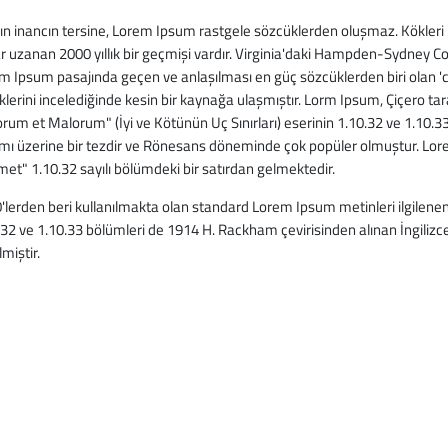
ın inancın tersine, Lorem Ipsum rastgele sözcüklerden oluşmaz. Kökleri 
r uzanan 2000 yıllık bir geçmişi vardır. Virginia'daki Hampden-Sydney Co
m Ipsum pasajında geçen ve anlaşılması en güç sözcüklerden biri olan '
klerini incelediğinde kesin bir kaynağa ulaşmıştır. Lorm Ipsum, Çiçero ta
rum et Malorum" (İyi ve Kötünün Uç Sınırları) eserinin 1.10.32 ve 1.10.33
mı üzerine bir tezdir ve Rönesans döneminde çok popüler olmuştur. Lorem
amet" 1.10.32 sayılı bölümdeki bir satırdan gelmektedir.
'lerden beri kullanılmakta olan standard Lorem Ipsum metinleri ilgilenenle
.32 ve 1.10.33 bölümleri de 1914 H. Rackham çevirisinden alınan İngiliz
lmiştir.