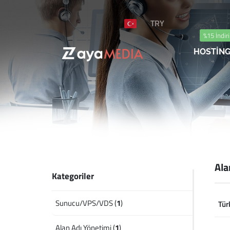
TRY
%15 İndir
HOSTİN
Ala
Kategoriler
Sunucu/VPS/VDS (
1
)
Tür
Alan Adı Yönetimi (
1
)