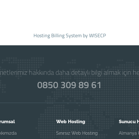
Hosting Billing System
by WISECP
etlerimiz hakkında daha detaylı bilgi almak için 
0850 309 89 61
rumsal
Web Hosting
Sunucu H
kkımızda
Sınırsız Web Hosting
Almanya K