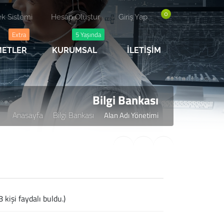
0
k Sistemi
Hesap Oluştur
Giriş Yap
Extra
5 Yaşında
ZMETLER
KURUMSAL
İLETİŞİM
Bilgi Bankası
Anasayfa
Bilgi Bankası
Alan Adı Yönetimi
 kişi faydalı buldu.)