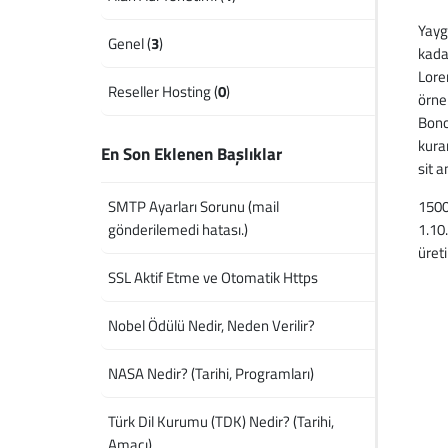
Yayg
Genel (
3
)
kada
Lore
Reseller Hosting (
0
)
örne
Bono
kura
En Son Eklenen Başlıklar
sit 
1500
SMTP Ayarları Sorunu (mail
1.10
gönderilemedi hatası.)
üreti
SSL Aktif Etme ve Otomatik Https
Nobel Ödülü Nedir, Neden Verilir?
NASA Nedir? (Tarihi, Programları)
Türk Dil Kurumu (TDK) Nedir? (Tarihi,
Amacı)