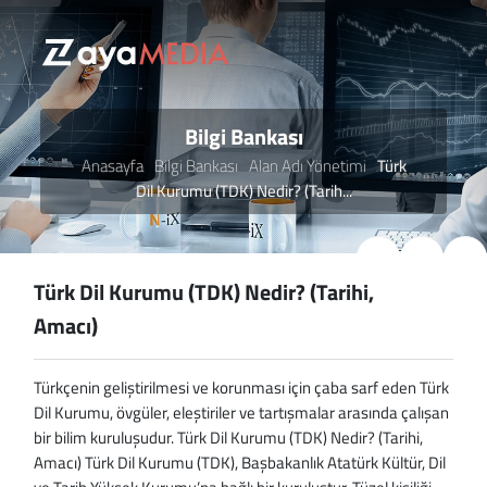
Bilgi Bankası
Anasayfa
Bilgi Bankası
Alan Adı Yönetimi
Türk
Dil Kurumu (TDK) Nedir? (Tarih...
Türk Dil Kurumu (TDK) Nedir? (Tarihi,
Amacı)
Türkçenin geliştirilmesi ve korunması için çaba sarf eden Türk Dil Kurumu, övgüler, eleştiriler ve tartışmalar arasında çalışan bir bilim kuruluşudur. Türk Dil Kurumu (TDK) Nedir? (Tarihi, Amacı) Türk Dil Kurumu (TDK), Başbakanlık Atatürk Kültür, Dil ve Tarih Yüksek Kurumu’na bağlı bir kuruluştur. Tüzel kişiliği olan kamu kurumudur. Türk dilinin zenginliğini ortaya çıkarmak amacıyla kurulmuştur. Ayrıca, “Türkçeyi diğer diller arasında değerine yaraşır bir biçimde yükseltmek” amacını güder. Türk dili ile ilgili çalışmalar yapan ve bu çalışmaların sonuçlarını yayınlayan kuruluştur. Merkezi Ankara’da bulunan TDK, Türkçeyi zenginleştirmenin yanında yabancı kelimelerin Türkçe karşılıklarını da bularak dil yozlaşmasının önüne geçmek için çaba sarf ediyor. Yabancı kelimelerle dolu tabelalar, medyadaki yabancılaşmış dil, teknolojik yozlaşma ile mücadele eden TDK, övgüler ve eleştiriler arasında, 1932 yılından beri görevini yürütmeye çalışıyor. Tarihçesi TDK, 12 Temmuz 1932 tarihinde Atatürk’ün emriyle kurulan dil bilim kurumudur. İlk kurulduğunda “Türk Dili Tetkik Cemiyeti” adı verilmiştir. Mustafa Kemal Atatürk, 1932 yılından itibaren ölümüne kadar kurumda “kurucu ve koruyucu genel başkan” sıfatıyla yer aldı. Diğer kurucuları, hepsi milletvekili olan dönemin ünlü edebiyatçıları Samih Rıfat Horozcu, Ruşen Eşref Ünaydın, Celâl Sahir Erozan ve Yakup Kadri Karaosmanoğlu’dur. Kurumun ilk başkanı Samih Rıfat Horozcu’dur. İsmet İnönü de, Atatürk’ün ölümünden sonra 25 Aralık 1973 yılına kadar “koruyucu başkan” sıfatıyla yer almıştır. TDK’yla ilgili bazı önemli tarihleri şöyle sıralayabiliriz; 26 Eylül – 5 Ekim 1932 tarihleri arasında Dolmabahçe Sarayı’nda Birinci Türk Dil Kurultayı yapıldı. Kurultayda, “lügat-ıstılah, gramer-sentaks, derleme, lenguistik-filoloji, etimoloji ve yayın” kollarında çalışma yapılması kararlaştırıldı. Sonraki kurultaylarda bu kollardan bazıları ayrıldı, bazıları tekrar birleştirildi; ancak ana çatı değiştirilmedi. İlk dil kurultayının açılış günü olan 26 Eylül, her yıl “Dil Bayramı” olarak kutlanıyor. 1934 yılında yapılan kurultayda Cemiyet’in adı “Türk Dili Araştırma Kurumu” olarak değiştirildi. 1936 yılındaki kurultayda kurumun adı “Türk Dil Kurumu” oldu. Atatürk’ün sağlığında Tarama ve Derleme Sözlüğü ile ilgili çalışmalar başladı. 1940’lı yıllarda Divânu Lügati’t-Türk ve Kutadgu Bilig adlı eserler yayınlandı. Atatürk’ün ölümünden sonra Türk aydınları arasında “Öz Türkçe” akımı tartışıldı. TDK, 1983 yılına kadar bu akımın öncülüğünü sürdürdü. TDK, 1940 yılında “kamu yararına çalışan dernekler” statüsüne alındı. 1951 yılında Demokrat Parti hükümeti tarafından kurumun ödeneği kesildi. 1982 Anayasası’nın ardından 1983 yılında TDK ve Türk Tarih Kurumu, Atatürk Kültür, Dil ve Tarih Yüksek Kurumu çatısı altında devletleştirildi ve dernek tüzel kişiliklerine son verildi. Atatürk, 1 Kasım 1936'da Türkiye Büyük Millet Meclisi'nin (TBMM) 5. dönem 2. yasama yılının açılış konuşmasında Türk Dil Kurumu ve Türk Tarih Kurumu hakkında şunları söyledi; “Türk Tarih Kurumu ile Türk Dil Kurumu’nun her gün yeni gerçek ufuklar açan, ciddî ve aralıksız çalışmalarını övgü ile anmak isterim. Bu iki ulusal kurumun, tarihimizin ve dilimizin, karanlıklar içinde unutulmuş derinliklerini, dünya kültüründe başlangıcı temsil ettiklerini, kabul edilebilir bilimsel belgelerle ortaya koydukça, yalnız Türk ulusunun değil, bütün bilim dünyasının ilgisini ve uyanmasını sağlayan, kutsal bir görev yapmakta olduklarını güvenle söyleyebilirim.” TDK, 1955-1983 yılları arasında çeşitli dallarda ödül verdi. Ödüller, Atatürk Kültür Dil ve Tarih Yüksek Kurumu bünyesine alındıktan sonra 1983 yılında kaldırıldı. TDK ödülü alan ünlü isimlerden bazıları şunlardır; Emre Kongar (1977 bilim ödülü), Behçet Necatigil (1964 sanat ödülü), Kemal Tahir (1968 roman ödülü), Orhan Kemal (1969 öykü ödülü), Aziz Nesin (1970 oyun ödülü), Çetin Altan (1978 deneme-eleştiri ödülü). Amacı ve Projeleri Türk Dili Tetkik Cemiyeti ilk kurulduğunda amacı, “Türk dilinin öz güzelliğini ve varsıllılığını ortaya çıkarmak, onu yeryüzü dilleri arasında değerine yaraşır yüksekliğe eriştirmek” olarak belirlenmiştir. TDK’nın günümüze yönelik amaçlarını şöyle başlıklarla sıralayabiliriz; Türkçeyi bilim, kültür, edebiyat ve öğretim dili olarak geliştirmek ve yaygınlaştırmak. Türkçenin her alanda doğru, güzel ve etkili kullanılmasına katkıda bulunmak. Türk dilinin zenginliklerinin korunup işlenerek gelecek kuşaklara aktarılmasını sağlamak. Akademik altyapıyı ve kurumsal donanımı güçlendirerek kurumun Türk dili alanındaki bilimsel yetkinliğini ortaya koymak. TDK bünyesinde, bu amaçlar çerçevesinde ilmî çalışmalar yürüten kollar bulunuyor: Türk Yazı Dilleri ve Ağızları Kolu, Türkçenin Eğitimi ve Öğretimi Kolu, Yazıt Bilimi Kolu, Sözlük Kolu, Yayın ve Tanıtma Kolu, Dil Bilimi ve Dil Bilgisi Kolu. TDK’nın devam eden projeleri de şunlardır; Türk Dili ile ilgili yabancı dillerdeki temel eserlerin tercüme edilmesi, Türkiye Türkçesi Köken Bilgisi (Etimolojik) Sözlüğü’nün hazırlanması, Türk işaret dili sisteminin oluşturulması, İşaret Dili Sözlüğü’nün hazırlanması, uzaktan öğretim yöntemiyle yabancılara Türkçe öğretimi yazılımı, farklı kültürlerin temel düşünce ve ilim eserlerinin Türkçeye çevirisi, Türk dili Belgeseli ve filmi yapımı… TDK’nin Yabancı Kelimelere Önerdiği Türkçe Karşılıklar TDK, Türkçenin yozlaşmasının önüne geçmek için Türk halkının diline yerleşmiş bazı yabancı kelimelere Türkçe karşılıklar buluyor. TDK bünyesindeki Yabancı Kelimelere Karşılıklar Çalışma Grubu tarafından vatandaşlardan gelen öneriler de dikkate alınarak bazı yabancı kelimeler Türkçeleştiriliyor. Türkçe karşılıklı kelimeler belirlenirken, kelimelerin kısaltılabilirliği, kısaltıldığına başka bir sözcüğün anlamıyla karışıp karışmadığı, telaffuzu ve toplumdaki yansıması dikkate alınıyor. TDK, kendi bünyesindeki birimleri dışında vatandaşlardan da “Türkçe karşılıklar” için öneriler alıyor. TDK’nın belirlediği Türkçe karşılıkların birçoğu tercih edilmeyebiliyor. Yani dile yerleşen yabancı kelimelerden kolay kolay vazgeçilmiyor. Bunun sebebi kültürel yozlaşmayla da bağlantılı. Yani kültürler yabancılaştıkça dil de yabancılaşıyor. Bu sebeple TDK’nin Türkçeyi zenginleştirme ve koruma mücadelesi halkın desteği ile doğru orantılı olarak değişiyor. TDK, son olarak Eylül 2017 tarihinde yaptığı bir bilgilendirme ile bazı yabancı kelimelere Türkçe karşılıklar belirlediğini açıkladı. Bu kelimeler ve Türkçe karşılıkları şunlar; petrol (yer yağı), doğalgaz (yer gazı), SMS (kısa bilgi, kısa haber), hyperloop (hız kovanı), smoothie (karsanbaç), julyen (şerit doğrama), store (sarma perde). TDK’nin bazı yabancı kelimeler için belirlediği; ancak pek kullanılmayan Türkçe karşılıkları da şöyle sırlayabiliriz; amblem (belirtke), aspiratör (emmeç), banliyö (yörekent), bypass (köprüleme), billboard (duyurumluk), çip (yonga), dart (oklama), duayen (aksakal), ekspres (özel ulak), eküri (ahırdaş), gurme (tatbilir), happy hour (indirim saatleri), kapora (güvenmelik), klip (görümsetme), light (yeğni), lot (tutam), metroseksüel (bakımlı erkek), migren (yarım baş ağrısı), navigasyon (yolbul), ordövr (yemekaltı), panik (ürkü), prime time (altın saatler), raket (vuraç), reenkarnasyon (ruh göçü), self-servis (seçal), sürpriz (şaşırtı), terör (yıldırı), tirbuşon (burgu), tribün (sekilik), türbülans (burgaç), ultrason (yansılanım), voleybol (uçan top), zapping (geçgeç). Süreli Yayınlar TDK bünyesinde bazı süreli yayınlar bulunuyor. İlk sayısı Ekim 1951 tarihinde yayınlanan “Türk Dili” adlı dil ve edebiyat dergisi, aylık bir dergidir. Altı ayda bir yayımlanan “Türk Dünyası Dil ve Edebiyat Dergisi”, uluslararası hakemli bir dergidir. Kazak, Kırgız, Tatar ve diğer Türk topluluklarının dil ve edebiyatla ilgili araştırmalarını yayımlar. “Türk Dili Araştırmaları Yıllığı – Belleten” de yılda bir kez yayımlanan ve bilimsel araştırmaları içeren bir yıllıktır. TDK, aynı zamanda yılda 30 ila 40 bilimsel eseri de yayın dünyasına kazandırmaktadır. Sözlükler TDK bünyesinde, internet sitesinde çevrimiçi olarak da faydalanılabilen 14 farklı sözlük bulunuyor: Güncel Türkçe Sözlük, Sesli Türkçe Sözlük, Büyük Türkçe Sözlük, Kişi Adları Sözlüğü Türk Lehçeleri Sözlüğü, Türkçede Batı Kökenli Kelimeler Sözlüğü, Bilim ve Sanat Terimleri Sözlüğü, Derleme Sözlüğü (Türkiye Türkçesi Ağızları Sözlüğü), Atasözleri ve Deyimler Sözlüğü, Tarama Sözlüğü, Türk İşaret Dili Sözlüğü, Uluslararası Metroloji Sözlüğü, İlaç ve Eczacılık Terimleri Sözlüğü, Hemşirelik Sözlüğü Yazım Kılavuzu, LexiQamus: Osmanlıca Kelime Çözücü. TDK Temelli Tartışmalar TDK, siyasi ve güncel konularda yapılan çeşitli tartışmaların odağında yer aldı. TDK’nın bazı önerileri tartışmalara yol açarken, bazen de asılsız iddialarla eleştiri oklarını üzerine çekti. Bunlardan bazıları şunlardır; Suriye’deki iç savaş sebebiyle yapılan haberlerde, Suriye Cumhurbaşkanı Beşar Esad’ın adı bazı basın kuruluşları tarafından “Beşar Esed” olarak kullanıldı. TDK, bunun üzerine “Beşşar Esed” adını önerdi. 2012-2013 yıllarında Mısır’daki protestoların ardından Cumhurbaşkanı Muhammed Mursi’nin görevden alınması üzerine TDK, “darbe” kelimesinin tanımını değiştirmekle eleştirildi. TDK, bir açıklama yaparak bu iddiayı yalanladı. 2013 yılındaki Gezi olaylarını eleştiren dönemin Başbakanı Recep Tayyip Erdoğan, eylemcilere “çapulcu” dedi. Bunun üzerine TDK’nın, “çapulcu” kelimesinin “Başkasının malını alan, yağma, talan eden kimse, talancı, yağmacı, plaçkacı” şeklindeki anlamını, “Düzene aykırı davranışlarda bulunan, düzeni bozan, plaçkacı” olarak değiştirdiği iddia edildi. TDK, bu iddiayı yalanladı ve değişiklik yapılmadığını açıkladı. Mart 2015 tarihinde “müsait” kelimesinin anlamının “flört etmeye hazır olan, kolayca flört edilen (kadın) olarak verilmesi uzun süren tartışmalara yol açtı. TDK, bunun üzerine, “Sözlükçünün görevi bir kelimeye kendi başına, masa başında yeni bir anlam katmak değil, yazı dilinde ve günlük dilde kullanılışlarına bakıp var olanı tespit ederek sözlüğe yansıtmaktır.” şeklinde bir açıklama yaptı. (Atatürk'ü