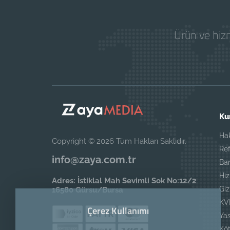
Ürün ve hizm
Ku
Ha
Copyright © 2026 Tüm Hakları Saklıdır.
Ref
info@zaya.com.tr
Ba
Hi
Adres: İstiklal Mah Sevimli Sok No:12/2
Giz
16580 Gürsu/Bursa
KV
Çerez Kullanımı
Yas
Köt