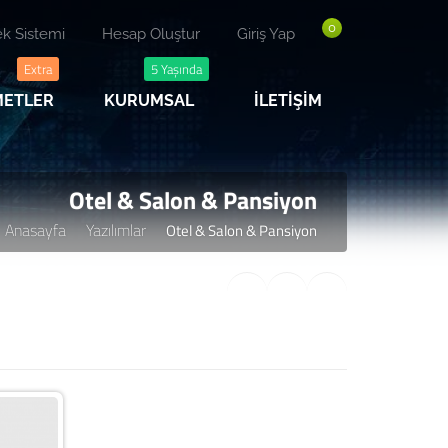
0
k Sistemi
Hesap Oluştur
Giriş Yap
Extra
5 Yaşında
ZMETLER
KURUMSAL
İLETİŞİM
Otel & Salon & Pansiyon
Anasayfa
Yazılımlar
Otel & Salon & Pansiyon