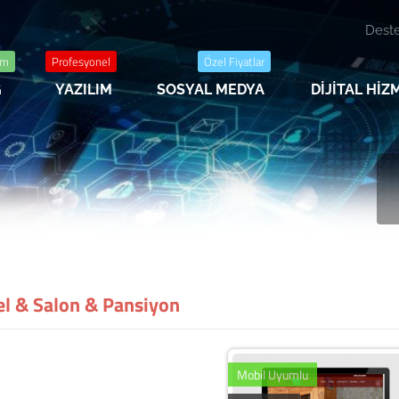
Deste
im
Profesyonel
Özel Fiyatlar
G
YAZILIM
SOSYAL MEDYA
DİJİTAL Hİ
el & Salon & Pansiyon
Mobil Uyumlu