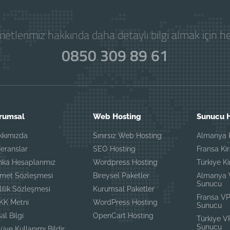
etlerimiz hakkında daha detaylı bilgi almak için 
0850 309 89 61
rumsal
Web Hosting
Sunucu H
kkımızda
Sınırsız Web Hosting
Almanya K
eranslar
SEO Hosting
Fransa Ki
nka Hesaplarımız
Wordpress Hosting
Türkiye K
zmet Sözleşmesi
Bireysel Paketler
Almanya
Sunucu
lilik Sözleşmesi
Kurumsal Paketler
Fransa V
KK Metni
WordPress Hosting
Sunucu
al Bilgi
OpenCart Hosting
Türkiye 
Sunucu
üye Kullanımı Bildir