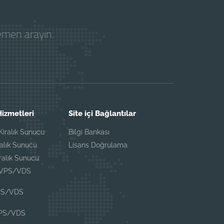
hemen arayın.
izmetleri
Site içi Bağlantılar
iralık Sunucu
Bilgi Bankası
ralık Sunucu
Lisans Doğrulama
iralık Sunucu
 VPS/VDS
PS/VDS
VPS/VDS