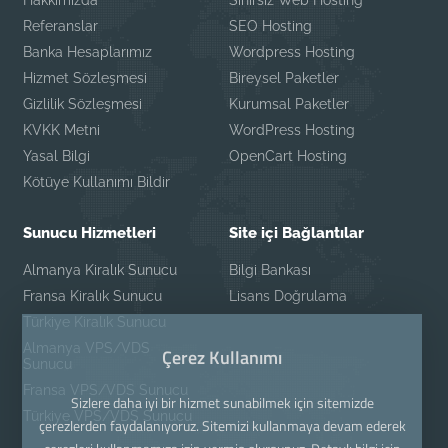
Hakkımızda
Sınırsız Web Hosting
Referanslar
SEO Hosting
Banka Hesaplarımız
Wordpress Hosting
Hizmet Sözleşmesi
Bireysel Paketler
Gizlilik Sözleşmesi
Kurumsal Paketler
KVKK Metni
WordPress Hosting
Yasal Bilgi
OpenCart Hosting
Kötüye Kullanımı Bildir
Sunucu Hizmetleri
Site içi Bağlantılar
Almanya Kiralık Sunucu
Bilgi Bankası
Fransa Kiralık Sunucu
Lisans Doğrulama
Türkiye Kiralık Sunucu
Almanya VPS/VDS
Çerez Kullanımı
Sunucu
Fransa VPS/VDS Sunucu
Sizlere daha iyi bir hizmet sunabilmek için sitemizde
Türkiye VPS/VDS Sunucu
çerezlerden faydalanıyoruz. Sitemizi kullanmaya devam ederek