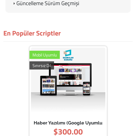
Güncelleme Sürüm Geçmişi
ADMIN GİRİŞ BİLGİLERİ
(Standart)
Yönetim Panelimizi İncelemek İstiyorsanız
TIKLAYIN
Admin Panel Giriş Bilgileri
Kullanıcı Adı: demo
En Popüler Scriptler
Parola: demo
Mobil Uyumlu
Sınırsız Dil
Haber Yazılımı (Google Uyumlu
$300.00