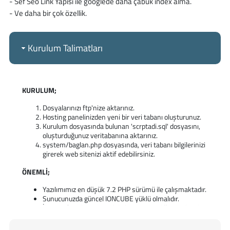
- Sef Seo Link Yapısı ile googlede daha çabuk index alma.
- Ve daha bir çok özellik.
Kurulum Talimatları
KURULUM;
Dosyalarınızı ftp'nize aktarınız.
Hosting panelinizden yeni bir veri tabanı oluşturunuz.
Kurulum dosyasında bulunan 'scrptadi.sql' dosyasını,
oluşturduğunuz veritabanına aktarınız.
system/baglan.php dosyasında, veri tabanı bilgilerinizi
girerek web sitenizi aktif edebilirsiniz.
ÖNEMLİ;
Yazılımımız en düşük 7.2 PHP sürümü ile çalışmaktadır.
Sunucunuzda güncel IONCUBE yüklü olmalıdır.
İletişim formları, SMTP bilgilerini girmediğiniz taktirde
çalışmaz.